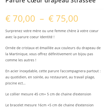
Parure Cœur drapeau Strassée
€
70,00
–
€
75,00
Plage
de
prix :
€ 70,00
à
Surprenez votre mère ou une femme chère à votre coeur
€ 75,00
avec la parure coeur Identité !
Ornée de cristaux et émaillée aux couleurs du drapeau de
la Martinique, vous offrez définitivement un bijou pas
comme les autres !
En acier inoxydable, cette parure l’accompagnera partout :
au quotidien, en soirée, au restaurant, au travail plage,
piscine ect…
Le collier mesure 45 cm+ 5 cm de chaine d’extension
Le bracelet mesure 16cm +5 cm de chaine d’extension