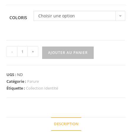
Choisir une option
COLORIS
quantité
-
+
AJOUTER AU PANIER
de
Parure
Cœur
UGS :
ND
drapeau
Catégorie :
Parure
Strassée
Étiquette :
Collection Identité
DESCRIPTION