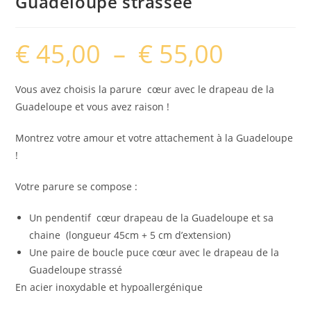
Guadeloupe strassée
€
45,00
–
€
55,00
Plage
de
prix :
€ 45,00
à
Vous avez choisis la parure cœur avec le drapeau de la
€ 55,00
Guadeloupe et vous avez raison !
Montrez votre amour et votre attachement à la Guadeloupe
!
Votre parure se compose :
Un pendentif cœur drapeau de la Guadeloupe et sa
chaine (longueur 45cm + 5 cm d’extension)
Une paire de boucle puce cœur avec le drapeau de la
Guadeloupe strassé
En acier inoxydable et hypoallergénique