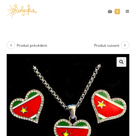
Skip
to
0
content
Produit précédent
Produit suivant