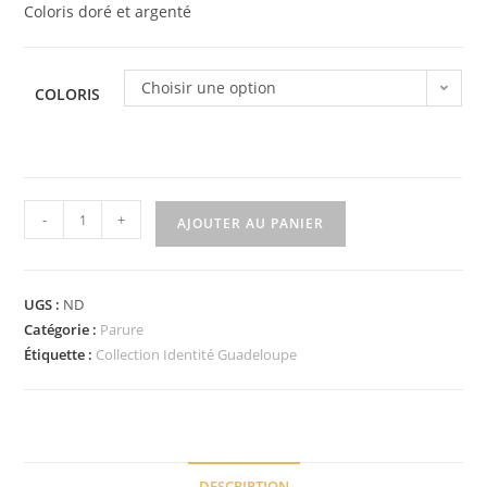
Coloris doré et argenté
Choisir une option
COLORIS
quantité
-
+
AJOUTER AU PANIER
de
Parure
coeur
UGS :
ND
drapeau
Catégorie :
Parure
de
Étiquette :
Collection Identité Guadeloupe
la
Guadeloupe
strassée
DESCRIPTION