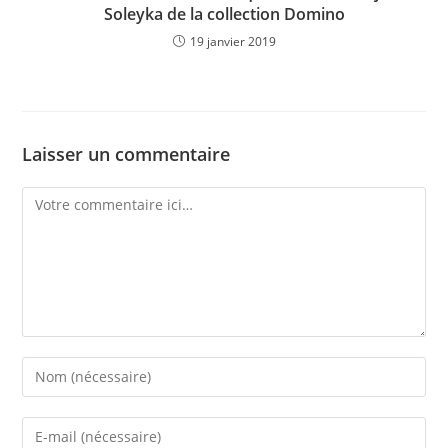
Soleyka de la collection Domino
19 janvier 2019
Laisser un commentaire
Comment
Enter
your
name
Enter
or