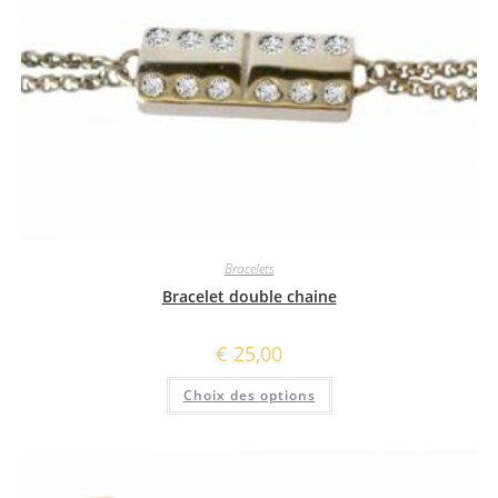
page
du
produit
Bracelets
Bracelet double chaine
€
25,00
Ce
Choix des options
produit
a
plusieurs
variations.
Les
options
peuvent