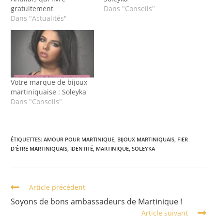
gratuitement
Dans "Conseils"
Dans "Actualités"
Votre marque de bijoux
martiniquaise : Soleyka
Dans "Conseils"
ÉTIQUETTES
:
AMOUR POUR MARTINIQUE
,
BIJOUX MARTINIQUAIS
,
FIER
D'ÊTRE MARTINIQUAIS
,
IDENTITÉ
,
MARTINIQUE
,
SOLEYKA
Read
Article précédent
more
Soyons de bons ambassadeurs de Martinique !
articles
Article suivant