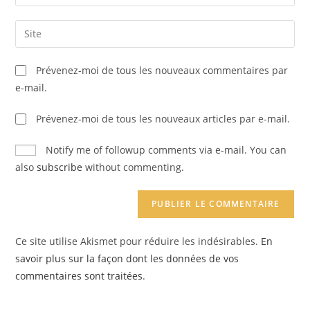
your
username
email
Saisir
to
address
l’URL
comment
to
de
Prévenez-moi de tous les nouveaux commentaires par
comment
votre
e-mail.
site
(facultatif)
Prévenez-moi de tous les nouveaux articles par e-mail.
Notify me of followup comments via e-mail. You can
also
subscribe
without commenting.
Ce site utilise Akismet pour réduire les indésirables.
En
savoir plus sur la façon dont les données de vos
commentaires sont traitées
.