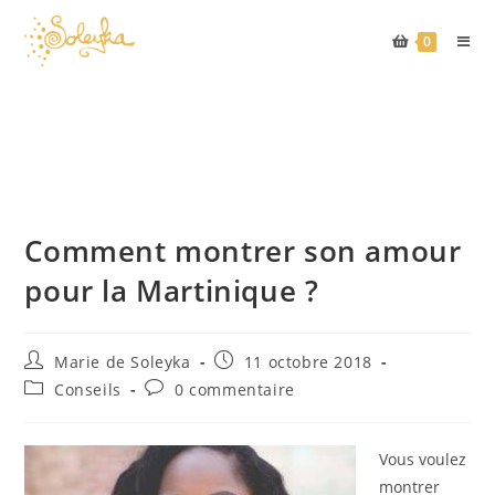
0
Skip
to
content
Comment montrer son amour
pour la Martinique ?
Auteur/autrice
Publication
Marie de Soleyka
11 octobre 2018
de
publiée :
Post
Commentaires
Conseils
0 commentaire
la
category:
de
publication :
la
publication :
Vous voulez
montrer