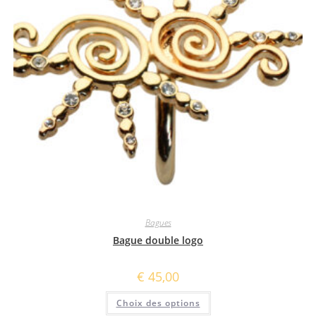
Bagues
Bague double logo
€
45,00
Ce
Choix des options
produit
a