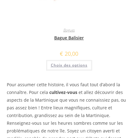
Bagues
Bague Balisier
€
20,00
Ce
Choix des options
produit
a
plusieurs
variations.
Les
Pour assumer cette histoire, il vous faut tout d’abord la
options
peuvent
connaître. Pour cela
cultivez-vous
et allez découvrir des
être
aspects de la Martinique que vous ne connaissiez pas, ou
choisies
sur
pas assez bien ! Entre lieux magnifiques, culture et
la
page
contribution, grandissez au sein de la Martinique.
du
produit
Renseignez-vous sur les heures sombres comme sur les
problématiques de notre île. Soyez un citoyen averti et