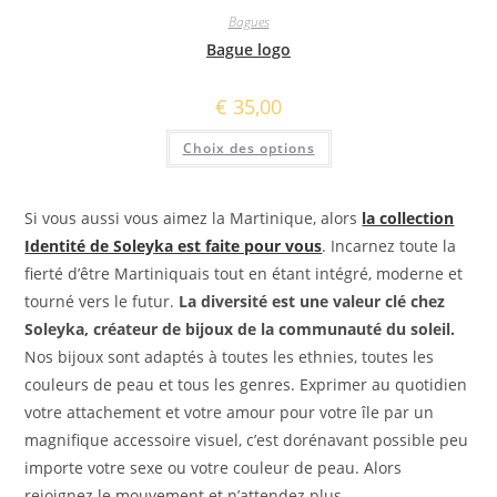
Bagues
Bague logo
€
35,00
Ce
Choix des options
produit
a
plusieurs
variations.
Les
Si vous aussi vous aimez la Martinique, alors
la collection
options
peuvent
Identité de Soleyka est faite pour vous
. Incarnez toute la
être
fierté d’être Martiniquais tout en étant intégré, moderne et
choisies
sur
tourné vers le futur.
La diversité est une valeur clé chez
la
page
Soleyka, créateur de bijoux de la communauté du soleil.
du
produit
Nos bijoux sont adaptés à toutes les ethnies, toutes les
couleurs de peau et tous les genres. Exprimer au quotidien
votre attachement et votre amour pour votre île par un
magnifique accessoire visuel, c’est dorénavant possible peu
importe votre sexe ou votre couleur de peau. Alors
rejoignez le mouvement et n’attendez plus.