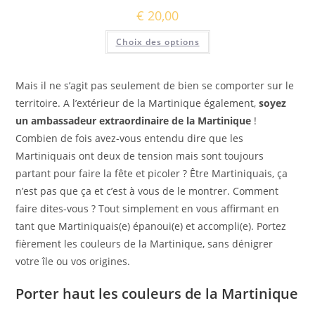
€
20,00
Ce
Choix des options
produit
a
plusieurs
variations.
Les
Mais il ne s’agit pas seulement de bien se comporter sur le
options
peuvent
territoire. A l’extérieur de la Martinique également,
soyez
être
un ambassadeur extraordinaire de la Martinique
!
choisies
sur
Combien de fois avez-vous entendu dire que les
la
page
Martiniquais ont deux de tension mais sont toujours
du
produit
partant pour faire la fête et picoler ? Être Martiniquais, ça
n’est pas que ça et c’est à vous de le montrer. Comment
faire dites-vous ? Tout simplement en vous affirmant en
tant que Martiniquais(e) épanoui(e) et accompli(e). Portez
fièrement les couleurs de la Martinique, sans dénigrer
votre île ou vos origines.
Porter haut les couleurs de la Martinique