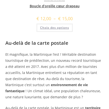
Boucle d’oreille cœur drapeau
Plage
€
12,00
–
€
15,00
de
prix :
Ce
Choix des options
€ 12,00
produit
à
a
€ 15,00
plusieurs
variations.
Les
Au-delà de la carte postale
options
peuvent
être
Et magnifique, la Martinique l’est ! Véritable destination
choisies
sur
touristique de prédilection, un nouveau record touristique
la
page
a été atteint en 2017. Avec plus d’un million de touristes
du
produit
accueillis, la Martinique entretient sa réputation en tant
que destination de rêve. Au-delà du tourisme, la
Martinique c’est surtout un
environnement de vie
fantastique
! Un climat idéal, une population chaleureuse,
une nature luxuriante, que demander de plus ?
Au-delà de la carte postale, la Martinique est un
territoire