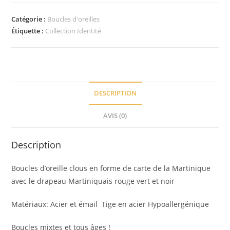
Boucle
d'oreille
Catégorie :
Boucles d'oreilles
carte
Étiquette :
Collection Identité
drapeau
RVN
DESCRIPTION
AVIS (0)
Description
Boucles d’oreille clous en forme de carte de la Martinique
avec le drapeau Martiniquais rouge vert et noir
Matériaux: Acier et émail Tige en acier Hypoallergénique
Boucles mixtes et tous âges !