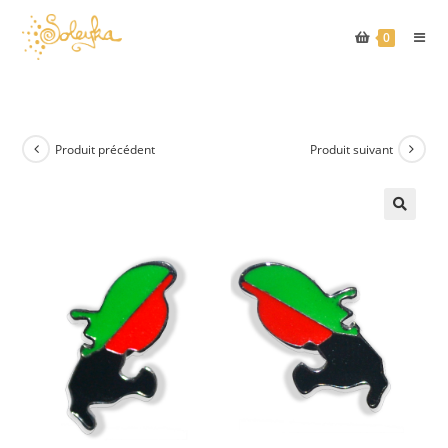
Skip
to
0
content
Produit précédent
Produit suivant