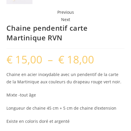
Previous
Next
Chaine pendentif carte
Martinique RVN
€
15,00
–
€
18,00
Plage
de
prix :
€ 15,00
à
Chaine en acier inoxydable avec un pendentif de la carte
€ 18,00
de la Martinique aux couleurs du drapeau rouge vert noir.
Mixte -tout âge
Longueur de chaine 45 cm + 5 cm de chaine d’extension
Existe en coloris doré et argenté