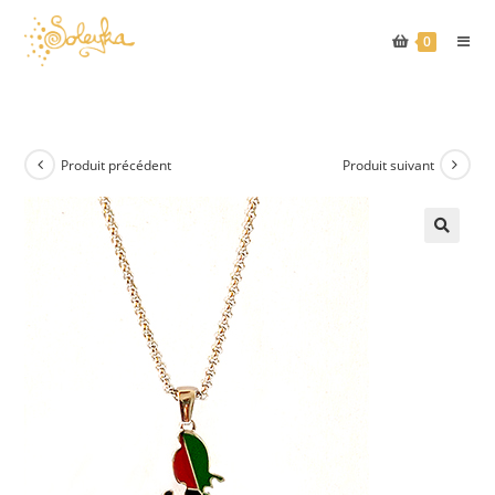
Skip
to
0
content
Produit précédent
Produit suivant