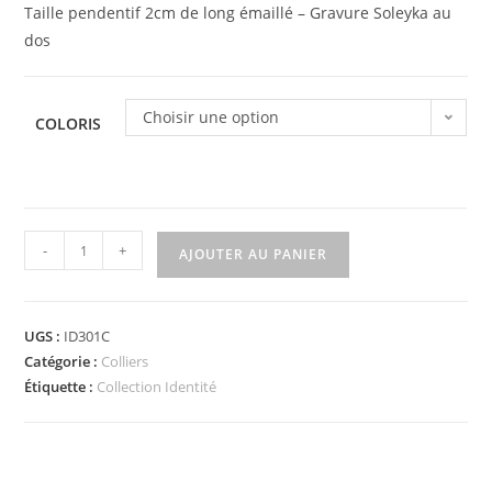
Taille pendentif 2cm de long émaillé – Gravure Soleyka au
dos
Choisir une option
COLORIS
quantité
-
+
AJOUTER AU PANIER
de
Chaine
pendentif
UGS :
ID301C
carte
Catégorie :
Colliers
Martinique
Étiquette :
Collection Identité
RVN