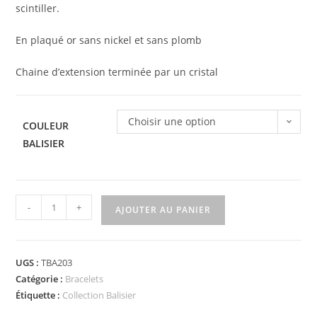
scintiller.
En plaqué or sans nickel et sans plomb
Chaine d’extension terminée par un cristal
Choisir une option
COULEUR
BALISIER
quantité
-
+
AJOUTER AU PANIER
de
Bracelet
5
UGS :
TBA203
Balisiers
Catégorie :
Bracelets
Étiquette :
Collection Balisier