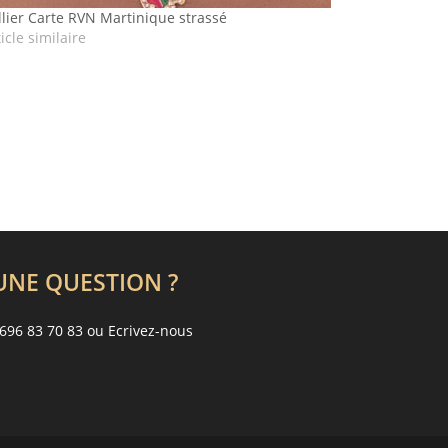
llier Carte RVN Martinique strassé
icle similaire
UNE QUESTION ?
696 83 70 83 ou
Ecrivez-nous