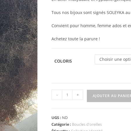
Tous nos bijoux sont signés SOLEYKA au
Convient pour homme, femme ados et enf
Achetez toute la parure !
Choisir une opt
COLORIS
quantité
-
+
AJOUTER AU PANIE
de
Boucles
d'oreilles
UGS :
ND
carte
Catégorie :
Boucles d'oreilles
de