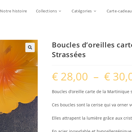
Notre histoire
Collections
Catégories
Carte-cadeau
Boucles d’oreilles car
Strassées
€
28,00
–
€
30,
Boucles d’oreille carte de la Martinique 
Ces boucles sont la cerise qui va orner v
Elles attrapent la lumière grâce aux crist
En acier inoxydable et hypoallergénique,