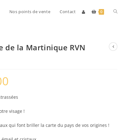
Toggle
Nos points de vente
Contact
0
website
te de la Martinique RVN
search
00
Plage
de
prix :
€ 28,00
à
strassées
€ 30,00
otre visage !
aux qui font briller la carte du pays de vos origines !
 émail et cristaux