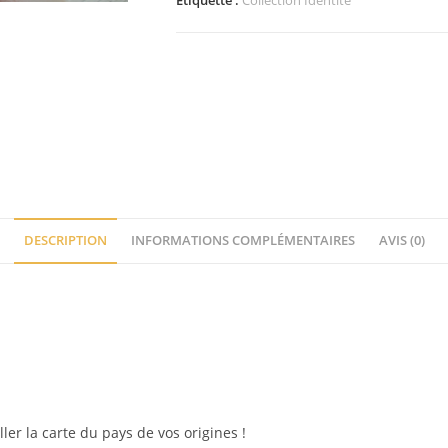
Étiquette :
Collection Identité
la
Martinique
RVN
Strassées
DESCRIPTION
INFORMATIONS COMPLÉMENTAIRES
AVIS (0)
ller la carte du pays de vos origines !