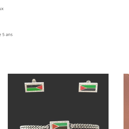
ux
e 5 ans