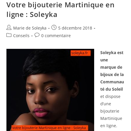
Qui
Votre bijouterie Martinique en
Propose
Les
ligne : Soleyka
Bijoux
Soleyka
Auteur/autrice
Publication
Marie de Soleyka
5 décembre 2018
de
publiée :
Post
Commentaires
Conseils
0 commentaire
la
category:
de
publication :
la
Soleyka est
publication :
une
marque de
bijoux de la
Communau
té du Soleil
et dispose
d’une
bijouterie
Martinique
en ligne.