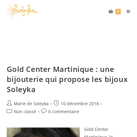
0
Skip
to
content
Gold Center Martinique : une
bijouterie qui propose les bijoux
Soleyka
Auteur/autrice
Publication
Marie de Soleyka
10 décembre 2018
de
publiée :
Post
Commentaires
Non classé
0 commentaire
la
category:
de
publication :
la
Gold Center
publication :
Martinique, le