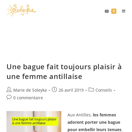
0
Skip
to
content
Une bague fait toujours plaisir à
une femme antillaise
Auteur/autrice
Publication
Post
Marie de Soleyka
26 avril 2019
Conseils
de
publiée :
category:
Commentaires
0 commentaire
la
de
publication :
la
Aux Antilles,
les femmes
publication :
adorent porter une bague
pour embellir leurs tenues
.