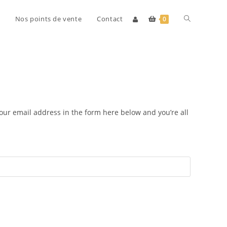
Toggle
Nos points de vente
Contact
0
website
search
our email address in the form here below and you’re all