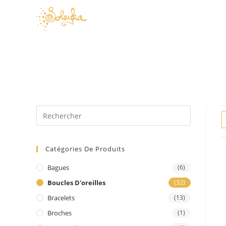
Skip
to
content
Catégories De Produits
Bagues
(6)
Boucles D'oreilles
(32)
Bracelets
(13)
Broches
(1)