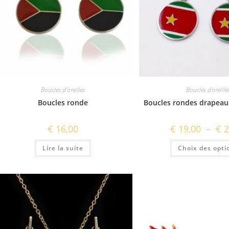
Boucles d'oreilles
Boucles d'oreille
Boucles ronde
Boucles rondes drapea
€
16,00
€
19,00
–
€
2
Lire la suite
Choix des opti