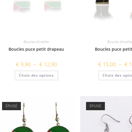
Boucles d'oreilles
Boucles d'oreille
Boucles puce petit drapeau
Boucles puce peti
Plage
€
9,90
–
€
12,90
€
15,00
–
€
1
de
prix :
Ce
Choix des options
€ 9,90
Choix des opti
produit
à
a
€ 12,90
plusieurs
variations.
Les
options
peuvent
être
ÉPUISÉ
ÉPUISÉ
choisies
sur
la
page
du
produit