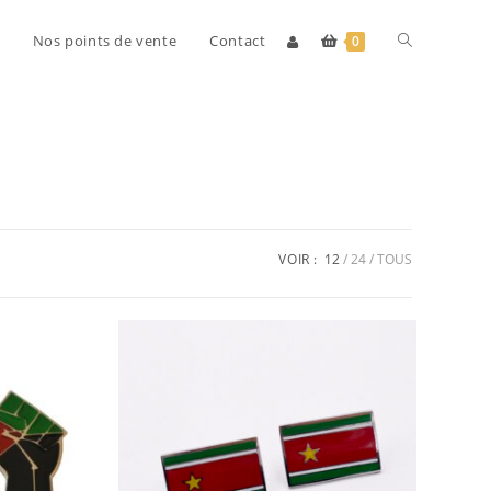
Toggle
Nos points de vente
Contact
0
website
search
VOIR :
12
24
TOUS