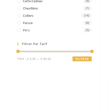
Carte-Cadeau
(4)
Chevillière
(1)
Colliers
(14)
Parure
(6)
Pin's
(5)
Filtrer Par Tarif
Prix
Prix
PRIX :
€ 0,00
—
€ 80,00
FILTRER
min
max